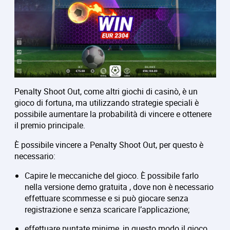
Penalty Shoot Out, come altri giochi di casinò, è un
gioco di fortuna, ma utilizzando strategie speciali è
possibile aumentare la probabilità di vincere e ottenere
il premio principale.
È possibile vincere a Penalty Shoot Out, per questo è
necessario:
Capire le meccaniche del gioco. È possibile farlo
nella versione demo gratuita , dove non è necessario
effettuare scommesse e si può giocare senza
registrazione e senza scaricare l’applicazione;
effettuare puntate minime, in questo modo il gioco