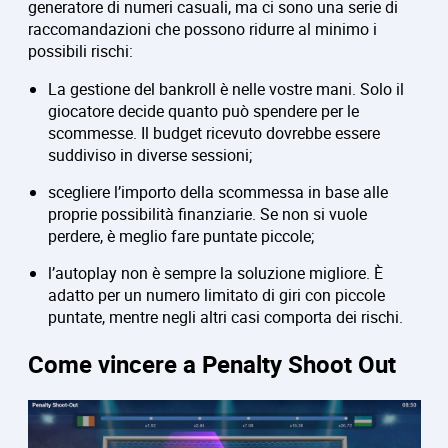
generatore di numeri casuali, ma ci sono una serie di
raccomandazioni che possono ridurre al minimo i
possibili rischi:
La gestione del bankroll è nelle vostre mani. Solo il
giocatore decide quanto può spendere per le
scommesse. Il budget ricevuto dovrebbe essere
suddiviso in diverse sessioni;
scegliere l’importo della scommessa in base alle
proprie possibilità finanziarie. Se non si vuole
perdere, è meglio fare puntate piccole;
l’autoplay non è sempre la soluzione migliore. È
adatto per un numero limitato di giri con piccole
puntate, mentre negli altri casi comporta dei rischi.
Come vincere a Penalty Shoot Out